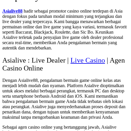
Asialive88
hadir sebagai promotor casino online terdepan di Asia
dengan fokus pada taruhan modal minimum yang terjangkau dan
live dealer yang terpercaya. Kami bangga menawarkan berbagai
permainan online dan live game yang kaya variasi, termasuk favorit
seperti Baccarat, Blackjack, Roulette, dan Sic Bo. Keunikan
Asialive terletak pada penyajian live game oleh dealer profesional
secara real-time, memberikan Anda pengalaman bermain yang
autentik dan mendebarkan.
Asialive : Live Dealer |
Live Casino
| Agen
Casino Online
Dengan Asialive88, pengalaman bermain game online kelas atas
menjadi lebih mudah dan nyaman. Platform Asialive dioptimalkan
untuk akses melalui berbagai perangkat, termasuk PC dan desktop
serta smartphone berbasis Android dan iOS. Kami memastikan
bahwa pengalaman bermain game Anda tidak terbatas oleh lokasi
atau perangkat. Asialive juga menyederhanakan proses deposit dan
penarikan dana, dengan tujuan untuk memberikan kenyamanan
maksimal tanpa mengorbankan keamanan dan privasi Anda.
Sebagai agen casino online yang bertanggung jawab, Asialive