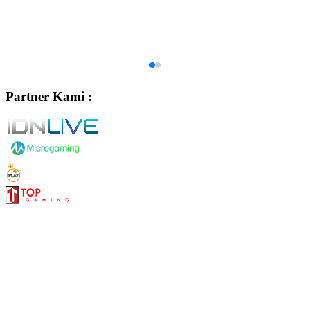
Partner Kami :