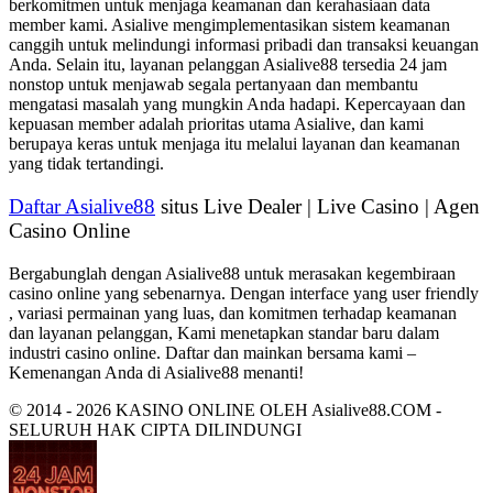
berkomitmen untuk menjaga keamanan dan kerahasiaan data
member kami. Asialive mengimplementasikan sistem keamanan
canggih untuk melindungi informasi pribadi dan transaksi keuangan
Anda. Selain itu, layanan pelanggan Asialive88 tersedia 24 jam
nonstop untuk menjawab segala pertanyaan dan membantu
mengatasi masalah yang mungkin Anda hadapi. Kepercayaan dan
kepuasan member adalah prioritas utama Asialive, dan kami
berupaya keras untuk menjaga itu melalui layanan dan keamanan
yang tidak tertandingi.
Daftar Asialive88
situs Live Dealer | Live Casino | Agen
Casino Online
Bergabunglah dengan Asialive88 untuk merasakan kegembiraan
casino online yang sebenarnya. Dengan interface yang user friendly
, variasi permainan yang luas, dan komitmen terhadap keamanan
dan layanan pelanggan, Kami menetapkan standar baru dalam
industri casino online. Daftar dan mainkan bersama kami –
Kemenangan Anda di Asialive88 menanti!
© 2014 - 2026 KASINO ONLINE OLEH Asialive88.COM -
SELURUH HAK CIPTA DILINDUNGI