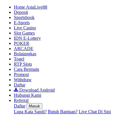
Home AsiaLive88
Deposit
Sportsbook
E-Sports
Live Casino
Slot Games
IDN E-Lottery
POKER
ARCADE
Bolatangkas
Togel
RTP Slots
Cara Bermain
Promosi
Withdraw
Daftar
Download Android
Hubungi Kami
Referral
Daftar
Masuk
Lupa Kata Sandi?
Butuh Bantuan?
Live Chat Di Sini