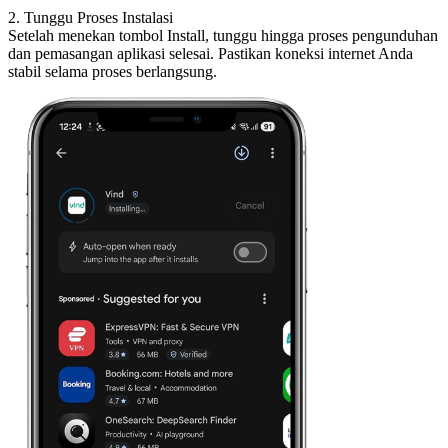
2. Tunggu Proses Instalasi
Setelah menekan tombol Install, tunggu hingga proses pengunduhan
dan pemasangan aplikasi selesai. Pastikan koneksi internet Anda
stabil selama proses berlangsung.