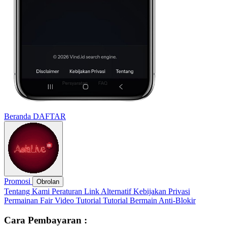
Beranda
DAFTAR
Promosi
Obrolan
Tentang Kami
Peraturan
Link Alternatif
Kebijakan Privasi
Permainan Fair
Video Tutorial
Tutorial Bermain
Anti-Blokir
Cara Pembayaran :