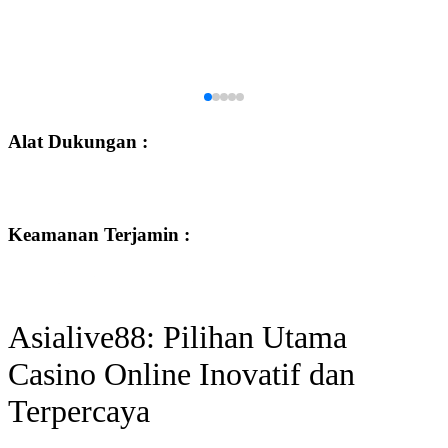
Alat Dukungan :
Keamanan Terjamin :
Asialive88: Pilihan Utama
Casino Online Inovatif dan
Terpercaya